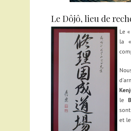
Le Dôjô, lieu de rec
Le 
la 
comp
Nou
d’ar
Kenj
le
sont
et le