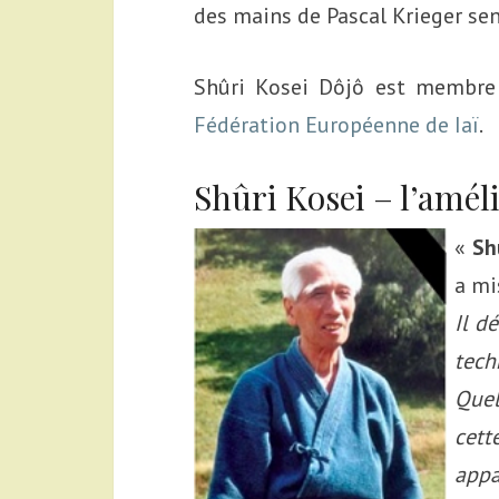
des mains de Pascal Krieger sen
Shûri Kosei Dôjô est membr
Fédération Européenne de Iaï
.
Shûri Kosei – l’amél
«
Sh
a mi
Il d
tech
Que
cet
app