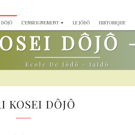
I DÔJÔ
L’ENSEIGNEMENT
LE JÔDÔ
HISTORIQUE
OSEI DÔJÔ 
Ecole De Jôdô – Iaïdô
SHÛRI
I KOSEI DÔJÔ
KOSEI
DÔJÔ