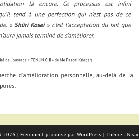
olidation là encore. Ce processus est infini
qu’il tend à une perfection qui n’est pas de ce
de. «
Shûri Kosei
» c’est l’acceptation du fait que
 n’aura jamais terminé de s’améliorer.
tiré de l’ouvrage « TEN JIN CHI » de Me Pascal Krieger)
herche d’amélioration personnelle, au-delà de la
pures.
© 2026
|
Fièrement propulsé par
WordPress
|
Thème :
Nisa