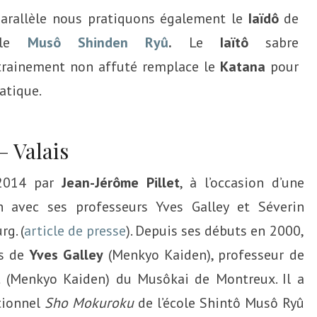
arallèle nous pratiquons également le
Iaïdô
de
cole
Musô Shinden Ryû
.
Le
Iaïtô
sabre
trainement non affuté remplace le
Katana
pour
ratique.
– Valais
 2014 par
Jean-Jérôme Pillet
, à l’occasion d’une
 avec ses professeurs Yves Galley et Séverin
g. (
article de presse
). Depuis ses débuts en 2000,
ès de
Yves Galley
(Menkyo Kaiden), professeur de
t
(Menkyo Kaiden) du Musôkai de Montreux. Il a
itionnel
Sho Mokuroku
de l’école Shintô Musô Ryû