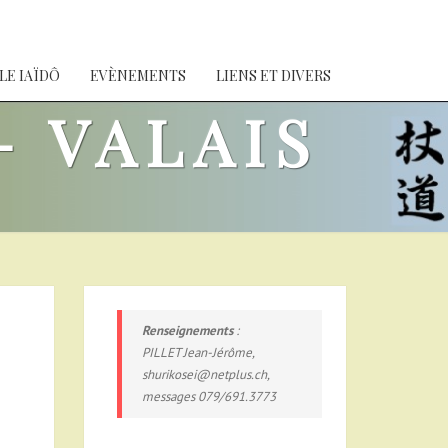
LE IAÏDÔ
EVÈNEMENTS
LIENS ET DIVERS
– VALAIS
Renseignements
:
PILLET Jean-Jérôme,
shurikosei@netplus.ch,
messages 079/691.3773