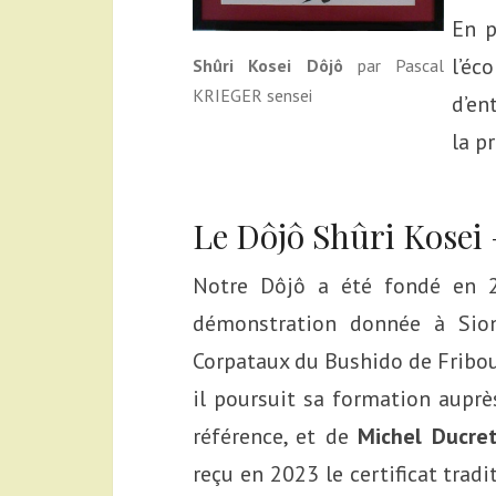
En p
l’é
Shûri Kosei Dôjô
par Pascal
KRIEGER sensei
d’en
la p
Le Dôjô Shûri Kosei 
Notre Dôjô a été fondé en
démonstration donnée à Sion
Corpataux du Bushido de Fribour
il poursuit sa formation aupr
référence, et de
Michel Ducre
reçu en 2023 le certificat trad