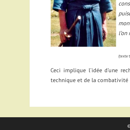
cons
puis
mon
l’on
(texte 
Ceci implique l’idée d’une rec
technique et de la combativité 