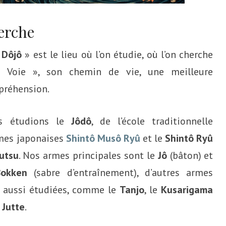
herche
«
Dôjô
» est le lieu où l’on étudie, où l’on cherche
« Voie », son chemin de vie, une meilleure
réhension.
s étudions le
Jôdô
, de l’école traditionnelle
mes japonaises
Shintô Musô Ryû
et le
Shintô Ryû
utsu
. Nos armes principales sont le
Jô
(bâton) et
Bokken
(sabre d’entraînement), d’autres armes
 aussi étudiées, comme le
Tanjo
, le
Kusarigama
Jutte
.